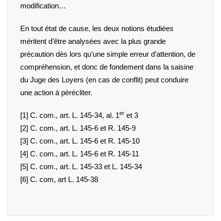
modification…
En tout état de cause, les deux notions étudiées
méritent d’être analysées avec la plus grande
précaution dès lors qu’une simple erreur d’attention, de
compréhension, et donc de fondement dans la saisine
du Juge des Loyers (en cas de conflit) peut conduire
une action à pérécliter.
er
[1]
C. com.,
art. L. 145-34
, al. 1
et 3
[2]
C. com.,
art. L. 145-6
et
R. 145-9
[3]
C. com.,
art. L. 145-6
et
R. 145-10
[4]
C. com.,
art. L. 145-6
et
R. 145-11
[5]
C. com.,
art. L. 145-33
et
L. 145-34
[6]
C. com, art L. 145-38